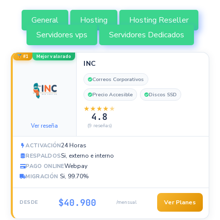
General
Hosting
Hosting Reseller
Servidores vps
Servidores Dedicados
#1
Mejor valorado
INC
Correos Corporativos
Precio Accesible
Discos SSD
★
★
★
★
★
4.8
Ver reseña
(9 reseñas)
24 Horas
ACTIVACIÓN
Si, externo e interno
RESPALDOS
Webpay
PAGO ONLINE
Si, 99.70%
MIGRACIÓN
$40.900
Ver Planes
DESDE
/mensual