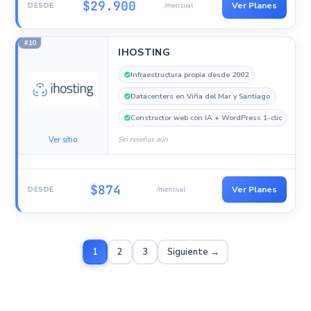
$29.900
Ver Planes
DESDE
/mensual
#10
IHOSTING
Infraestructura propia desde 2002
Datacenters en Viña del Mar y Santiago
Constructor web con IA + WordPress 1-clic
Ver sitio
Sin reseñas aún
$874
Ver Planes
DESDE
/mensual
1
2
3
Siguiente →