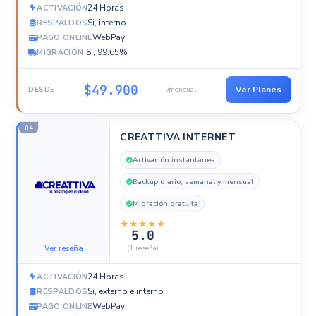
24 Horas
ACTIVACIÓN
Si, interno
RESPALDOS
WebPay
PAGO ONLINE
Si, 99.65%
MIGRACIÓN
$49.900
Ver Planes
DESDE
/mensual
#4
CREATTIVA INTERNET
Activación instantánea
Backup diario, semanal y mensual
Migración gratuita
★
★
★
★
★
5.0
Ver reseña
(1 reseña)
24 Horas
ACTIVACIÓN
Si, externo e interno
RESPALDOS
WebPay
PAGO ONLINE