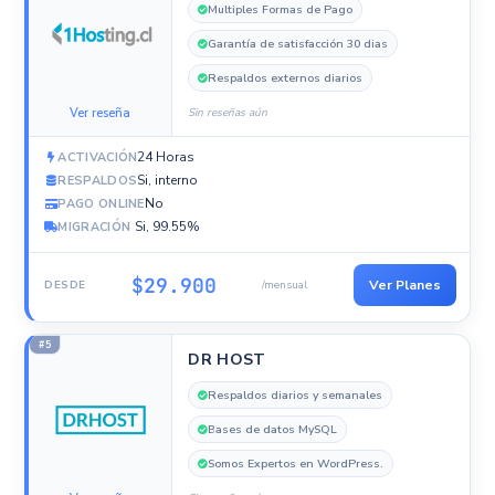
Multiples Formas de Pago
Garantía de satisfacción 30 dias
Respaldos externos diarios
Ver reseña
Sin reseñas aún
24 Horas
ACTIVACIÓN
Si, interno
RESPALDOS
No
PAGO ONLINE
Si, 99.55%
MIGRACIÓN
$29.900
Ver Planes
DESDE
/mensual
#5
DR HOST
Respaldos diarios y semanales
Bases de datos MySQL
Somos Expertos en WordPress.