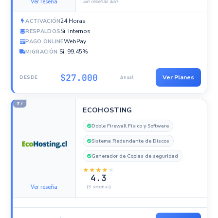
Ver reseña
Sin reseñas aún
24 Horas
ACTIVACIÓN
Si, Internos
RESPALDOS
WebPay
PAGO ONLINE
Si, 99.45%
MIGRACIÓN
$27.000
Ver Planes
DESDE
/anual
#7
ECOHOSTING
Doble Firewall Físico y Software
Sistema Redundante de Discos
Generador de Copias de seguridad
★
★
★
★
★
4.3
Ver reseña
(3 reseñas)