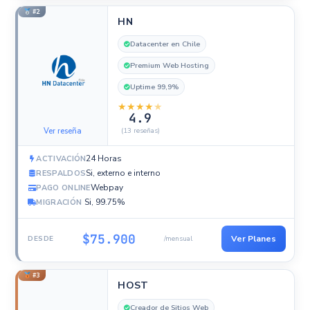
#2
HN
Datacenter en Chile
Premium Web Hosting
Uptime 99,9%
★
★
★
★
★
4.9
Ver reseña
(13 reseñas)
24 Horas
ACTIVACIÓN
Si, externo e interno
RESPALDOS
Webpay
PAGO ONLINE
Si, 99.75%
MIGRACIÓN
$75.900
Ver Planes
DESDE
/mensual
#3
HOST
Creador de Sitios Web