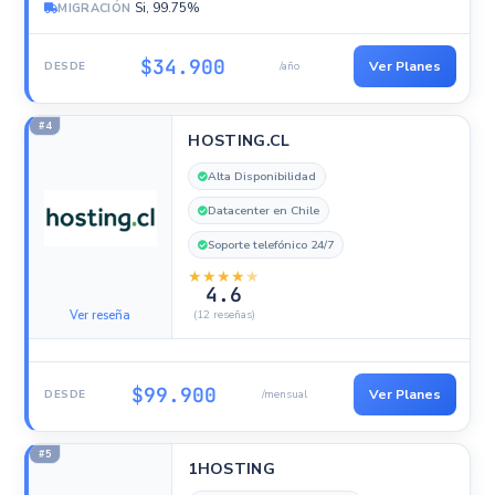
Si, 99.75%
MIGRACIÓN
$34.900
Ver Planes
DESDE
/año
#4
HOSTING.CL
Alta Disponibilidad
Datacenter en Chile
Soporte telefónico 24/7
★
★
★
★
★
4.6
Ver reseña
(12 reseñas)
$99.900
Ver Planes
DESDE
/mensual
#5
1HOSTING