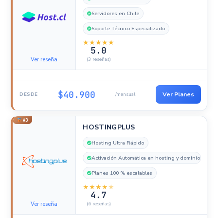
Servidores en Chile
Soporte Técnico Especializado
★
★
★
★
★
5.0
Ver reseña
(3 reseñas)
$40.900
Ver Planes
DESDE
/mensual
#3
HOSTINGPLUS
Hosting Ultra Rápido
Activación Automática en hosting y dominio
Planes 100 % escalables
★
★
★
★
★
4.7
Ver reseña
(6 reseñas)