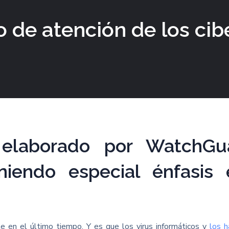
o de atención de los cib
elaborado por WatchGu
iendo especial énfasis 
e en el último tiempo. Y es que los virus informáticos y
los h