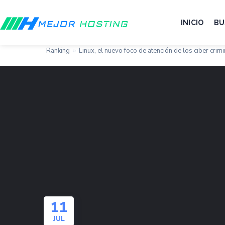
INICIO
BU
Ranking
»
Linux, el nuevo foco de atención de los ciber crim
11
JUL