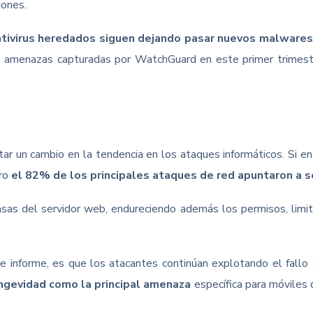
iones.
ntivirus heredados siguen dejando pasar nuevos malwares 
de amenazas capturadas por WatchGuard en este primer trimestr
ctar un cambio en la tendencia en los ataques informáticos. Si e
ero
el 82% de los principales ataques de red apuntaron a s
nsas del servidor web, endureciendo además los permisos, limit
te informe, es que los atacantes continúan explotando el fall
ngevidad como la principal amenaza
específica para móviles q